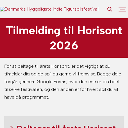
S
k
i
Tilmelding til Horisont
p
t
2026
o
c
o
n
For at deltage til årets Horisont, er det vigtigt at du
t
tilmelder dig og de spil du gerne vil fremvise. Begge dele
e
forgår gennem Google Forms, hvor den ene er din billet
n
til selve festivallen, og den anden er for hvert spil du vil
t
have på programmet.