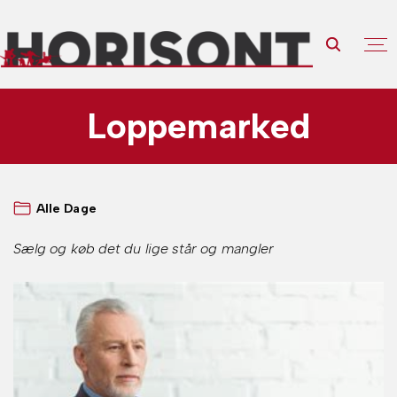
S
k
i
p
t
Loppemarked
o
c
o
n
Alle Dage
t
Sælg og køb det du lige står og mangler
e
n
t